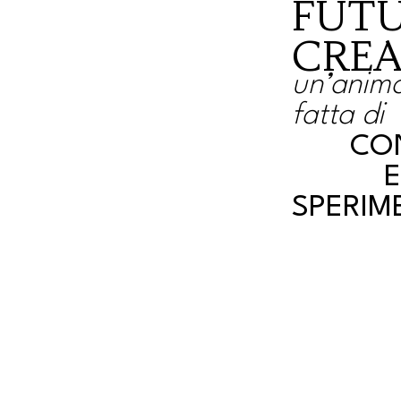
FUT
CREA
un’anim
fatta di
CO
SPERIM